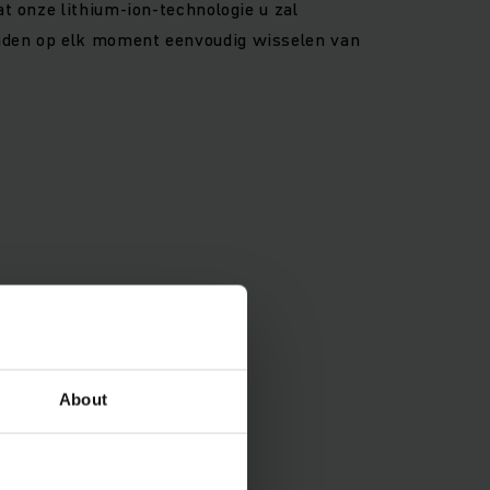
at onze lithium-ion-technologie u zal
nden op elk moment eenvoudig wisselen van
About