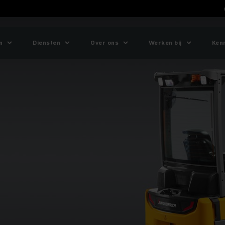
n
Diensten
Over ons
Werken bij
Ken