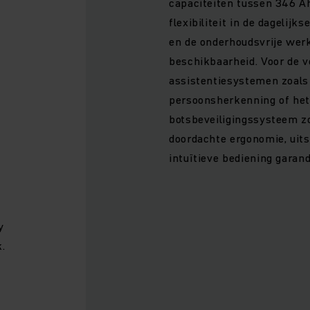
capaciteiten tussen 346 A
flexibiliteit in de dagelijks
en de onderhoudsvrije wer
beschikbaarheid. Voor de v
assistentiesystemen zoals
persoonsherkenning of he
botsbeveiligingssysteem 
doordachte ergonomie, uit
intuïtieve bediening garan
y
.