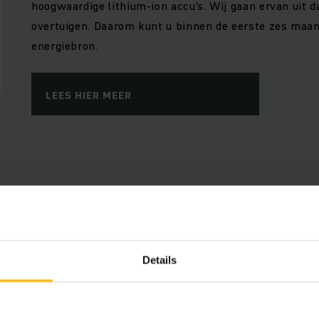
hoogwaardige lithium-ion accu's. Wij gaan ervan uit d
overtuigen. Daarom kunt u binnen de eerste zes maa
energiebron.
LEES HIER MEER
Voordelen
Details
Connected Trucks