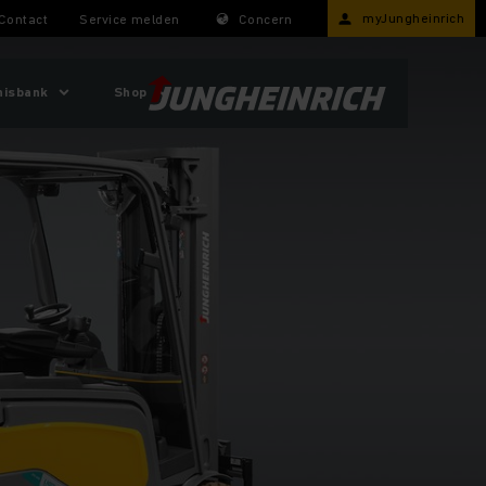
myJungheinrich
Contact
Service melden
Concern
nisbank
Shop