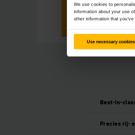
We use cookies to personalis
information about your use of
other information that you’ve
Use necessary cookies
Best-in-cla
Precies rij-