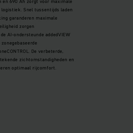
h en 690 Ah zorgt voor maximale
e logistiek. Snel tussentijds laden
king garanderen maximale
eiligheid zorgen
 de AI-ondersteunde addedVIEW
t zonegebaseerde
zoneCONTROL. De verbeterde,
stekende zichtomstandigheden en
deren optimaal rijcomfort.