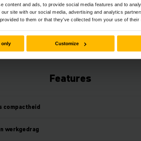
Gebruik de gegevens van uw trucks om tijd, energ
e content and ads, to provide social media features and to analy
besparen en de efficiëntie te verhogen. Onze Tel
 our site with our social media, advertising and analytics partn
extra mogelijkheden voor vlootbeheer dat flexibe
 provided to them or that they’ve collected from your use of their
uitgebreid met verschillende hardware- en soft
 only
Customize
Features
ss compactheid
 en werkgedrag