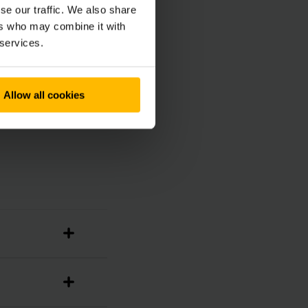
ie en geld te
se our traffic. We also share
ematics box biedt u
ers who may combine it with
l kan worden
 services.
warecomponenten.
Allow all cookies