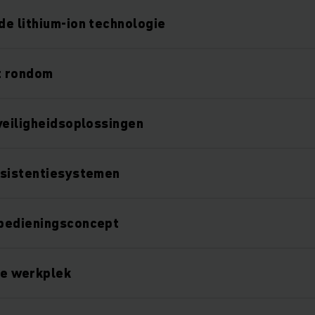
e lithium-ion technologie
t rondom
veiligheidsoplossingen
ssistentiesystemen
bedieningsconcept
e werkplek