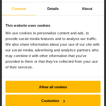
Consent
Details
About
This website uses cookies
Diesel & LPG vorkheftrucks
We use cookies to personalise content and ads, to
provide social media features and to analyse our traffic.
Onze LPG/diesel vorkheftrucks zijn een robuuste en
We also share information about your use of our site with
betrouwbare oplossing voor het verplaatsen van goederen.
Capaciteiten tot 5.000 kilo.
our social media, advertising and analytics partners who
may combine it with other information that you’ve
provided to them or that they’ve collected from your use
of their services.
LEES MEER
Allow all cookies
Elektrische vorkheftrucks
Customize