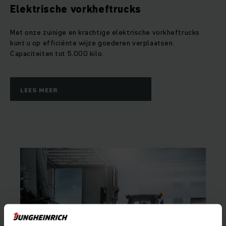
Elektrische vorkheftrucks
Met onze zuinige en krachtige elektrische vorkheftrucks
kunt u op efficiënte wijze goederen verplaatsen.
Capaciteiten tot 5.000 kilo.
LEES MEER