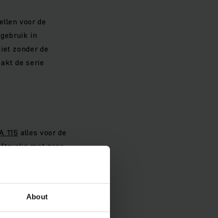
ellen voor de
 gebruik in
iet zonder de
akt de serie
A 115
alles voor de
eftrucks met zeer
3 heeft een 375 Ah
llende masttypes in
oepassingen tot 6.500
About
ische