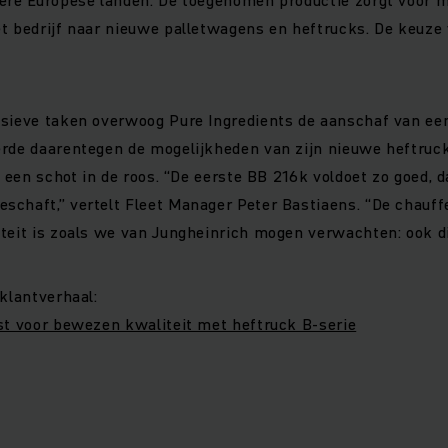
t bedrijf naar nieuwe palletwagens en heftrucks. De keuze v
nsieve taken overwoog Pure Ingredients de aanschaf van een
rde daarentegen de mogelijkheden van zijn nieuwe heftruck
ek een schot in de roos. “De eerste BB 216k voldoet zo goed, 
chaft,” vertelt Fleet Manager Peter Bastiaens. “De chauffe
teit is zoals we van Jungheinrich mogen verwachten: ook di
 klantverhaal:
st voor bewezen kwaliteit met heftruck B-serie
g