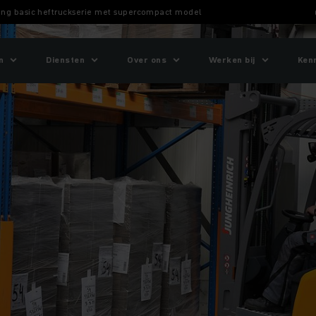
ding basic heftruckserie met supercompact model
n
Diensten
Over ons
Werken bij
Ken