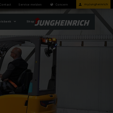
myJungheinrich
Contact
Service melden
Concern
nisbank
Shop