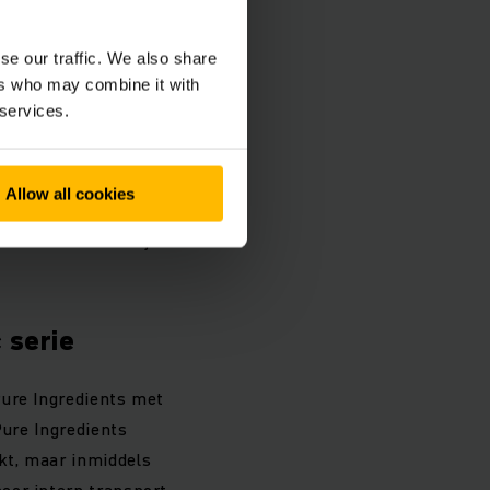
se our traffic. We also share
ers who may combine it with
 services.
innen de basic serie
egt hij net iets meer
iterst wendbaar.
Allow all cookies
odellen kennen
alleskunner met zijn
 serie
Pure Ingredients met
Pure Ingredients
kt, maar inmiddels
eer intern transport