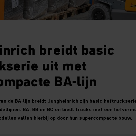
nrich breidt basic
kserie uit met
ompacte BA-lijn
an de BA-lijn breidt Jungheinrich zijn basic heftruckseri
odellijnen: BA, BB en BC en biedt trucks met een hefvermo
odellen vallen hierbij op door hun supercompacte bouw.