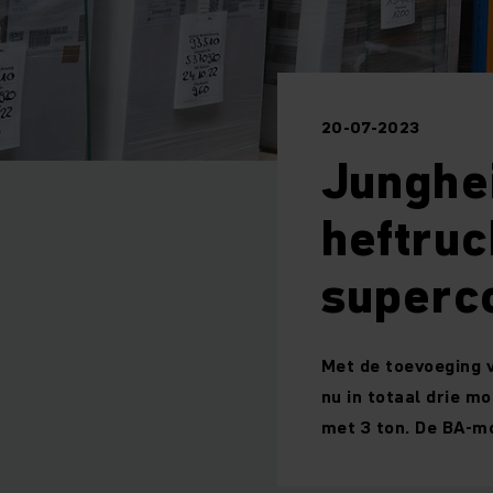
20-07-2023
Junghei
heftruc
superc
Met de toevoeging v
nu in totaal drie m
met 3 ton. De BA-m