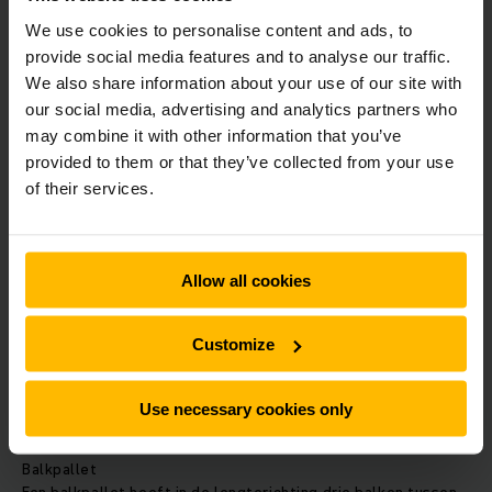
Wegwerp pallets
We use cookies to personalise content and ads, to
Goedkopere houten pallets, zonder keurmerk, zijn gemaakt
provide social media features and to analyse our traffic.
van goedkoper en lichter hout en gaan minder lang mee.
We also share information about your use of our site with
Door deze pallets goed te gebruiken hoef je de pallet niet
our social media, advertising and analytics partners who
na één weg te gooien maar is deze te hergebruiken.
may combine it with other information that you’ve
provided to them or that they’ve collected from your use
Wegwerp pallets zijn in veel maatvoeringen verkrijgbaar –
of their services.
ook in standaard ISO- en EUR-maten. De meest gangbare
maat is 100x120 cm. Bij wegwerp pallets onderscheiden we
blokpallets en balkpallets.
Allow all cookies
Blokpallets
Een blokpallet telt drie lagen, zoals de europallet, waarbij
Customize
de deklaag en de onderste laag via blokken met elkaar zijn
verbonden. Een hef- of magazijntruck kan deze aan alle
kanten opnemen.
Use necessary cookies only
Balkpallet