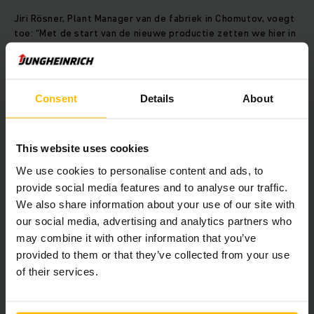
Jiri Rösner, Plant Manager van de fabriek in Chomutov, voegt
toe: “Met de start van de nieuwe productie zetten we hier in
Chomutov de succesgeschiedenis van de reachtruck voort.
We produceren momenteel het meest efficiënte model tot
nu toe. Dit is een cruciaal moment voor Jungheinrich als
concern en voor Jungheinrich Chomutov.”
Consent
Details
About
De ETV 2i-serie heeft draagvermogens van 1.400 kg (ETV
214i) en 1.600 kg (ETV 216i) en kan lasten heffen tot een
This website uses cookies
maximale hoogte van 10.700 mm. Met een L2-maat van
We use cookies to personalise content and ads, to
slechts 1.278 mm zijn de reachtrucks aanzienlijk korter dan
provide social media features and to analyse our traffic.
conventionele modellen. Hierdoor zijn ze ideaal voor de
We also share information about your use of our site with
inzet in smalle gangpaden. Het speciaal voor deze serie
ontwikkelde aandrijfsysteem omvat een nieuwe
our social media, advertising and analytics partners who
aandrijfmotor, versnellingsbak en aandrijfwiel. Daarnaast
may combine it with other information that you’ve
beschikt het over een nieuwe generatie omvormers, die door
provided to them or that they’ve collected from your use
Jungheinrich zelf is ontwikkeld.
of their services.
Op LogiMAT 2018 presenteerde Jungheinrich het vorige