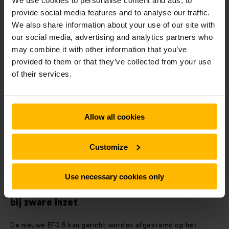
We use cookies to personalise content and ads, to
comfort en minder vermoeidheid worden gerealiseerd door
provide social media features and to analyse our traffic.
circa vijf procent extra voetenruimte, geoptimaliseerde
We also share information about your use of our site with
pedaalposities en nieuwe stoelvarianten, waaronder
premiumstoelen met luchtvering. Dankzij een van het chassis
our social media, advertising and analytics partners who
ontkoppelde cabine worden trillingen en geluidsniveaus
may combine it with other information that you’ve
aanzienlijk gereduceerd. Dit verlaagt de geluidsdruk in de
provided to them or that they’ve collected from your use
cabine merkbaar – een belangrijk voordeel bij lange
of their services.
inzetduur en meerploegendiensten.
Ook de structuur van de truck is opnieuw ontworpen met oog
Allow all cookies
op veilige en productieve werkprocessen. 40 procent
slankere B‑stijlen en een glazen cabinedeur verbeteren de
ergonomie en het zicht rondom. Het stijlloze panoramische
Customize
dakraam in en boven de ECO 1‑cabine zorgt bovendien voor
optimaal zicht omhoog.
Use necessary cookies only
Assistentiesystemen voor meer veiligheid
bij zware inzet
De nieuwe EFG 5 kan gericht worden afgestemd op het