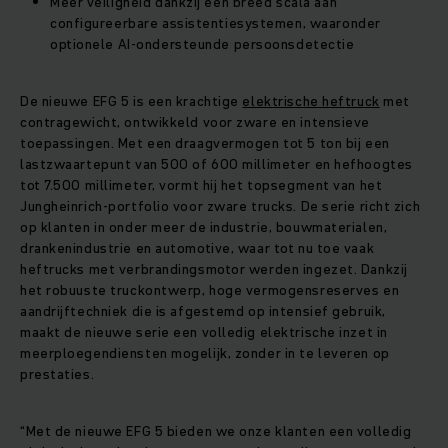
Meer veiligheid dankzij een breed scala aan
configureerbare assistentiesystemen, waaronder
optionele AI‑ondersteunde persoonsdetectie
De nieuwe EFG 5 is een krachtige
elektrische heftruck
met
contragewicht, ontwikkeld voor zware en intensieve
toepassingen. Met een draagvermogen tot 5 ton bij een
lastzwaartepunt van 500 of 600 millimeter en hefhoogtes
tot 7.500 millimeter, vormt hij het topsegment van het
Jungheinrich‑portfolio voor zware trucks. De serie richt zich
op klanten in onder meer de industrie, bouwmaterialen,
drankenindustrie en automotive, waar tot nu toe vaak
heftrucks met verbrandingsmotor werden ingezet. Dankzij
het robuuste truckontwerp, hoge vermogensreserves en
aandrijftechniek die is afgestemd op intensief gebruik,
maakt de nieuwe serie een volledig elektrische inzet in
meerploegendiensten mogelijk, zonder in te leveren op
prestaties.
“Met de nieuwe EFG 5 bieden we onze klanten een volledig