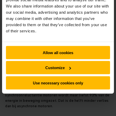
We also share information about your use of our site with
Tweeploegengarantie
our social media, advertising and analytics partners who
may combine it with other information that you’ve
provided to them or that they’ve collected from your use
Voor conventionele loodzuur accu’s blijft Jungheinrich haar
of their services.
tweeploegengarantie geven. De fabrikant garandeert dat
modellen met die garantie, twee ploegendiensten achtereen
kunnen werken zonder dat het wisselen of bijladen van de
loodzuur accu nodig is. Ook deze garantie levert tijd-,
Allow all cookies
energie- en kostenbesparingen op.
Voor de garantie vertrouwt Jungheinrich onder andere op
Customize
haar nieuwe generatie elektromotoren met
synchroonreluctantie techniek. Die combineert de kosten-
Use necessary cookies only
en onderhoudsvoordelen van asynchrone motoren, met de
krachtige prestaties en zuinigheid van synchroonmotoren. Bij
synchroonreluctantie motoren wordt maar liefst 93% van de
energie in beweging omgezet. Dat is de helft minder verlies
dan bij asynchrone motoren.