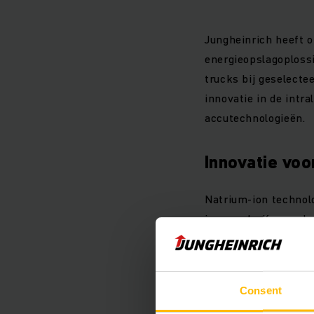
Jungheinrich heeft o
energieopslagoplossi
trucks bij geselecte
innovatie in de intr
accutechnologieën.
Innovatie voo
Natrium-ion technolo
ion accu’s
. Kenmerke
betere ecologische 
klanten ook in de t
bieden,” zegt Martin
Consent