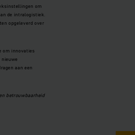
eksinstellingen om
n de intralogistiek.
hten opgeleverd over
e om innovaties
n nieuwe
dragen aan een
s en betrouwbaarheid