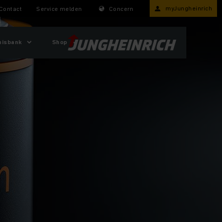
myJungheinrich
Contact
Service melden
Concern
nisbank
Shop