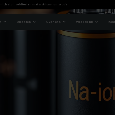
rich start veldtesten met natrium-ion accu’s
n
Diensten
Over ons
Werken bij
Ken