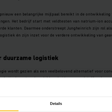
pnieuw een belangrijke mijlpaal bereikt in de ontwikkelin
ngen. Het bedrijf start met veldtesten van natrium-ion accu’
erde klanten. Daarmee onderstreept Jungheinrich zijn rol al
alogistiek én zijn inzet voor de verdere ontwikkeling van ge
r duurzame logistiek
gie wordt gezien als een veelbelovend alternatief voor co
nd zijn de grotere beschikbaarheid van grondstoffen, lager
voetafdruk. “Wij werken intensief aan nieuwe accutechnolo
oekomst krachtige, duurzame en kostenefficiënte oplossinge
 von Werder, Head of Technology Development bij Jungheinr
Details