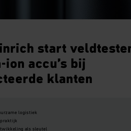
nrich start veldteste
-ion accu’s bij
cteerde klanten
uurzame logistiek
 praktijk
wikkeling als sleutel