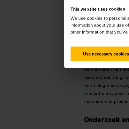
Veldtesten o
This website uses cookies
Binnen het huidige p
We use cookies to personalis
information about your use of
klantomgevingen. Do
other information that you’ve
uiteenlopende bedrij
verzameld voor toek
en getest in heftruc
Use necessary cookies
De voordelen van nat
beschikbaar als gron
technologie belangri
productie en goede 
bovendien de product
Onderzoek en