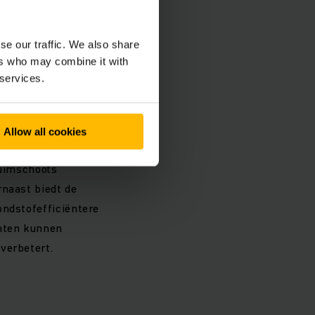
test in realistische
se our traffic. We also share
ers who may combine it with
echnologie onder
 services.
evolle inzichten
s succesvol gebouwd
Allow all cookies
ruimschoots
rnaast biedt de
ondstofefficiëntere
enten kunnen
verbetert.