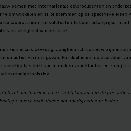
nauw samen met internationale celproducenten en onderzo
r te ontwikkelen en af te stemmen op de specifieke eisen va
oerde laboratorium- en veldtesten hebben belangrijke inzic
ties en veiligheid van de accu’s.
rium-ion accu’s bevestigt Jungheinrich opnieuw zijn ambiti
en en actief vorm te geven. Het doel is om de voordelen va
l mogelijk beschikbaar te maken voor klanten en zo bij te 
tbestendige logistiek.
rich zet natrium-ion accu’s in bij klanten om de prestatie
hnologie onder realistische omstandigheden te testen.
g