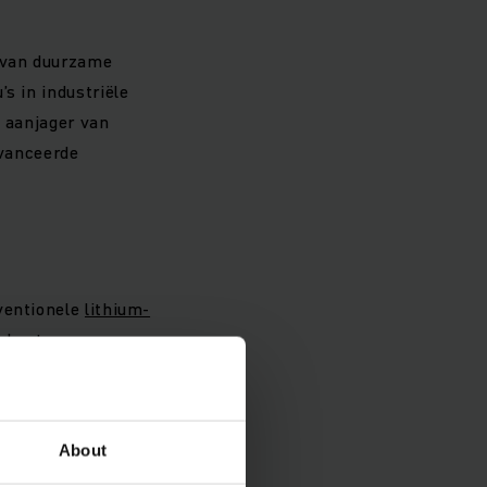
g van duurzame
s in industriële
s aanjager van
avanceerde
nventionele
lithium-
e kosten en een
gieën, zodat we onze
n kunnen blijven
ich AG.
About