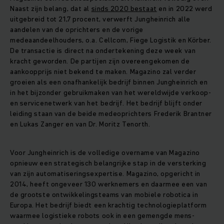
Naast zijn belang, dat al
sinds 2020 bestaat
en in 2022 werd
uitgebreid tot 21,7 procent, verwerft Jungheinrich alle
aandelen van de oprichters en de vorige
medeaandeelhouders, o.a. Cellcom, Fiege Logistik en Körber.
De transactie is direct na ondertekening deze week van
kracht geworden. De partijen zijn overeengekomen de
aankoopprijs niet bekend te maken. Magazino zal verder
groeien als een onafhankelijk bedrijf binnen Jungheinrich en
in het bijzonder gebruikmaken van het wereldwijde verkoop-
en servicenetwerk van het bedrijf. Het bedrijf blijft onder
leiding staan van de beide medeoprichters Frederik Brantner
en Lukas Zanger en van Dr. Moritz Tenorth.
Voor Jungheinrich is de volledige overname van Magazino
opnieuw een strategisch belangrijke stap in de versterking
van zijn automatiseringsexpertise. Magazino, opgericht in
2014, heeft ongeveer 130 werknemers en daarmee een van
de grootste ontwikkelingsteams van mobiele robotica in
Europa. Het bedrijf biedt een krachtig technologieplatform
waarmee logistieke robots ook in een gemengde mens-