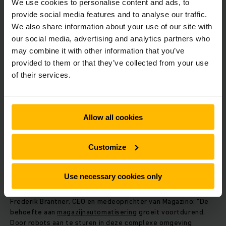
We use cookies to personalise content and ads, to
Magazino blijft behouden en het bedrijf blijft samenwerken
provide social media features and to analyse our traffic.
met externe integratiepartners en klanten.
We also share information about your use of our site with
our social media, advertising and analytics partners who
"We werken al een paar jaar nauw samen met Magazino, we
may combine it with other information that you’ve
zijn op elkaar ingespeeld en communiceren goed. De chemie
provided to them or that they’ve collected from your use
is gewoon goed. Nu nemen we de volgende logische stap in
of their services.
onze samenwerking en nemen we Magazino volledig over",
aldus Dr. Lars Brzoska, voorzitter van de Raad van Bestuur
van Jungheinrich. "Magazino is een succesvol bedrijf met een
zeer goed management en topexperts in de markt. Het heeft
Allow all cookies
uitstekende softwarecompetenties en heeft oplossingen
ontwikkeld die het potentieel hebben om de toekomst van
intralogistiek op de lange termijn vorm te geven. Binnen
Customize
Jungheinrich zullen we deze competenties benutten om
samen de verdere ontwikkeling van innovatieve
automatiserings- en roboticaoplossingen te stimuleren."
Use necessary cookies only
Frederik Brantner, CEO en medeoprichter van Magazino: "De
behoefte aan
magazijnautomatisering
groeit voortdurend.
Door robots aan te sturen in deze complexe omgeving