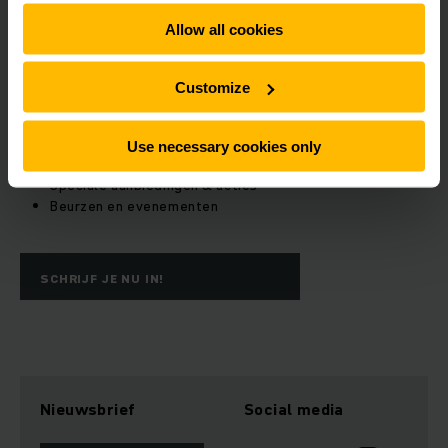
Allow all cookies
Customize
Schrijf je nu in voor onze nieuwsbrief!
Use necessary cookies only
Productnieuws
Speciale aanbiedingen & acties
Beurzen en evenementen
SCHRIJF JE NU IN!
Nieuwsbrief
Social media