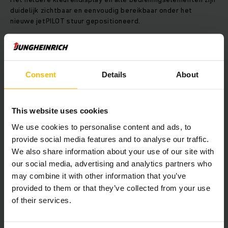
duidelijk zichtbaar en eenvoudig bereikbaar onder het
nieuwe jetPILOT stuur gepositioneerd.
De Jungheinrich EZS 130 trekt aanhangers met een gewicht
tot 3.000 kg. Met behulp van verschillende koppelingen kan
de trekker probleemloos worden aangepast aan elk
Consent
Details
About
aanhangertype.
This website uses cookies
CONTACT OPNEMEN
We use cookies to personalise content and ads, to
provide social media features and to analyse our traffic.
We also share information about your use of our site with
our social media, advertising and analytics partners who
may combine it with other information that you’ve
provided to them or that they’ve collected from your use
of their services.