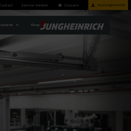
myJungheinrich
Contact
Service melden
Concern
nisbank
Shop