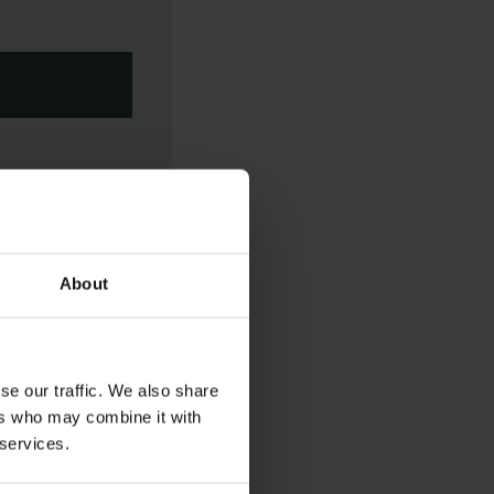
About
eken (peak shaving)
.
elk afzonderlijke
riteitsregels, zodat
se our traffic. We also share
 trucks
ers who may combine it with
 services.
evoer