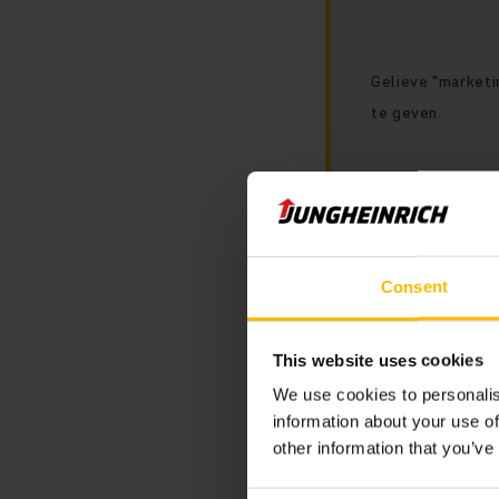
Gelieve "marketi
te geven.
Voordelen
Consent
Actief monitore
verlaagt u de en
Intelligente pri
This website uses cookies
truck en verdeel
We use cookies to personalis
kritieke trucks a
information about your use of
other information that you’ve
piekbelasting w
overeenkomstig d