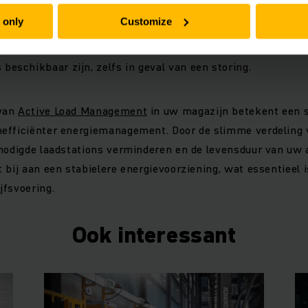
tiviteit
: de laders kunnen naar keuze draadloos worden gek
 only
Customize
l, wat zorgt voor een naadloze integratie in uw bestaande 
 bij storingen
: vooraf gedefinieerde terugvalregels garande
 beschikbaar zijn, zelfs in geval van een storing.
 van
Active Load Management
in uw magazijn betekent een s
efficiënter energiemanagement. Door de slimme verdeling
nodigde laadstations verminderen en de levensduur van uw 
 bij aan een stabielere energievoorziening, wat essentieel 
jfsvoering.
Ook interessant