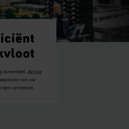
iciënt
kvloot
g essentieel.
Active
aadproces van uw
orden verbeterd.