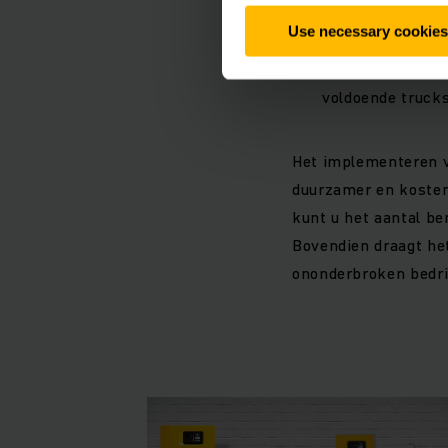
Flexibele connec
Use necessary cookies
LAN/WLAN of kabe
Betrouwbaarheid
voldoende trucks
Het implementeren
duurzamer en kosten
kunt u het aantal be
Bovendien draagt het
ononderbroken bedri