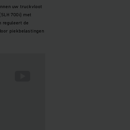
innen uw truckvloot
 (SLH 700i) met
m reguleert de
door piekbelastingen