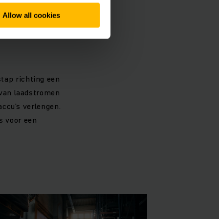
oppeld, via
Allow all cookies
infrastructuur.
ren dat er altijd
tap richting een
 van laadstromen
accu's verlengen.
is voor een