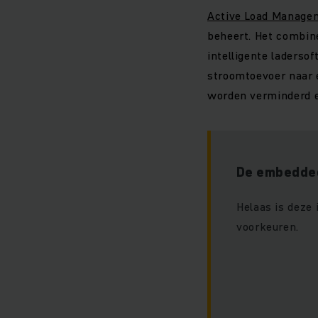
Active Load Manage
beheert. Het combine
intelligente laderso
stroomtoevoer naar e
worden verminderd e
De embedded
Helaas is deze
voorkeuren.