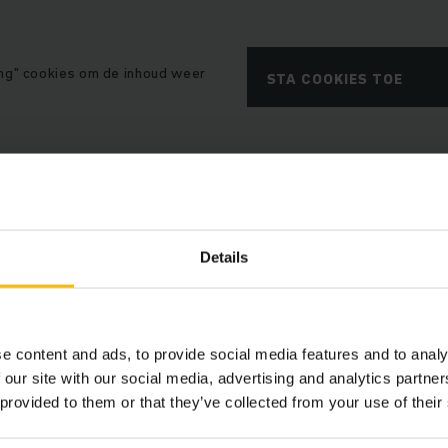
ng" cookies om de inhoud weer
STA COOKIES TOE
Details
n piekbelasting
: door het beperken van maximale stroompi
ergiekosten en voorkomt u dure infrastructuuraanpassingen
oritering
: het systeem analyseert continu de laadstatus van 
t de beschikbare energie op basis van vooraf ingestelde prio
e content and ads, to provide social media features and to analy
ltijd operationeel blijven. Wanneer bij aansluiting van extra
 our site with our social media, advertising and analytics partn
 provided to them or that they’ve collected from your use of their
ordt bereikt, dan verlaagt het lastmanagement de stroomto
e prioriteit en de laadtoestand van de aangesloten truck.