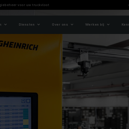
rgiebeheer voor uw truckvloot
n
Diensten
Over ons
Werken bij
Ken