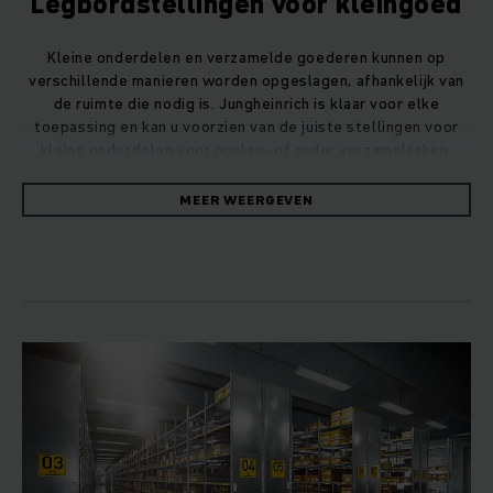
Legbordstellingen voor kleingoed
Kleine onderdelen en verzamelde goederen kunnen op
verschillende manieren worden opgeslagen, afhankelijk van
de ruimte die nodig is. Jungheinrich is klaar voor elke
toepassing en kan u voorzien van de juiste stellingen voor
kleine onderdelen voor opslag- of order verzameltaken.
MEER WEERGEVEN
Onze modulaire stellingsystemen voor kleine tot
middelgrote hoeveelheden bieden optimale toegang tot elk
item. Ze kunnen universeel worden gebruikt in alle
bedrijfstakken, zowel voor kleine onderdelen als voor
omvangrijke goederen met en zonder lastdragers.
Stellingen voor kleine onderdelen met
legborden
De opslag gebeurt op legborden van staalplaat of hout over
verschillende niveaus. De stellingen voor kleine onderdelen
zijn verkrijgbaar in slot-together of geschroefd ontwerp en