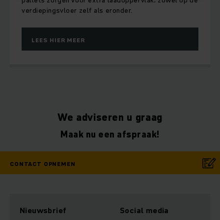
pallets zorgen voor extra laadoppervlak; zowel op de
verdiepingsvloer zelf als eronder.
LEES HIER MEER
We adviseren u graag
Maak nu een afspraak!
CONTACT OPNEMEN
Nieuwsbrief
Social media