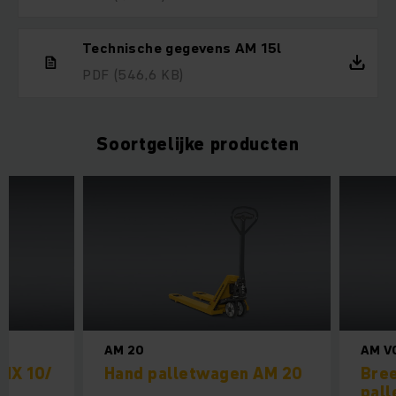
Technische gegevens AM 15l
PDF
(546,6 KB)
Soortgelijke producten
AM 20
AM V
MX 10/
Hand palletwagen AM 20
Bre
pal