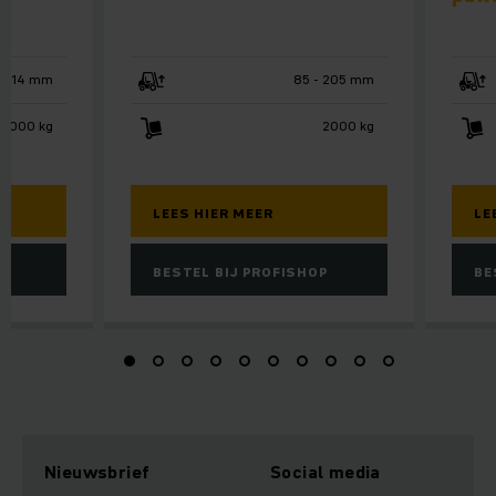
714 mm
85 - 205 mm
1000 kg
2000 kg
LEES HIER MEER
LE
P
BESTEL BIJ PROFISHOP
BE
Nieuwsbrief
Social media