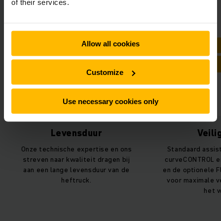
of their services.
Allow all cookies
Customize
Use necessary cookies only
Levensduur
Veiligheid
hnische expertise en ons
Standaard assistentiesysteme
naar kwaliteit dragen bij
curveCONTROL en driveCONTRO
 lange levensduur van de
en de optionele Floor-Spot zorg
heftruck.
voor maximale veiligheid tijden
het werk.