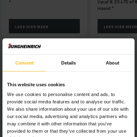
Vanaf € 20.475 of € 399 per
maand *
ER MEER
LEES HIER MEER
Consent
Details
About
*
op basis van 60 maanden Operational Lease
This website uses cookies
We use cookies to personalise content and ads, to
provide social media features and to analyse our traffic.
CONTACT OPNEMEN
We also share information about your use of our site with
our social media, advertising and analytics partners who
may combine it with other information that you’ve
provided to them or that they’ve collected from your use