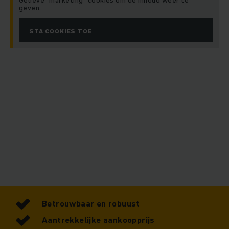
Gelieve "marketing" cookies om de inhoud weer te
geven.
STA COOKIES TOE
Betrouwbaar en robuust
Aantrekkelijke aankoopprijs