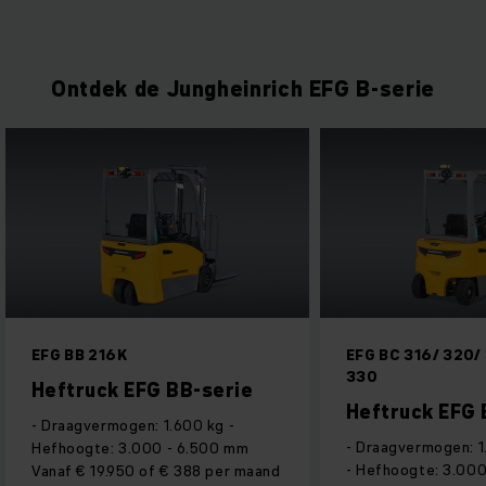
Ontdek de Jungheinrich EFG B-serie
6K
EFG BC 316/ 320/ 325K/ 325/
330
k EFG BB-serie
Heftruck EFG BC-serie
mogen: 1.600 kg -
- Draagvermogen: 1.600 - 3.000 kg
 3.000 - 6.500 mm
- Hefhoogte: 3.000 - 6.500 mm
.950 of € 388 per maand