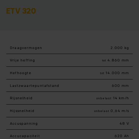
ETV 320
Draagvermogen
2.000 kg
Vrije heffing
4.860 mm
tot
Hefhoogte
14.000 mm
tot
Lastzwaartepuntafstand
600 mm
Rijsnelheid
14 km/h
onbelast
Hijssnelheid
0,64 m/s
onbelast
Accuspanning
48 V
Accucapaciteit
620 Ah