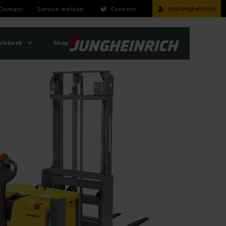
myJungheinrich
Contact
Service melden
Concern
nisbank
Shop