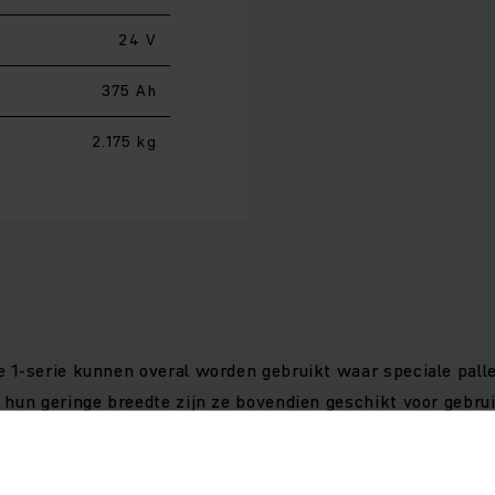
24 V
375 Ah
2.175 kg
1-serie kunnen overal worden gebruikt waar speciale pallet
 hun geringe breedte zijn ze bovendien geschikt voor gebru
els snel en probleemloos mogelijk. De gevoelige, toerental
last zacht, materiaalvriendelijk en toch snel kan worden be
ssel en de kruipgangknop, die traag en veilig manoeuvreren