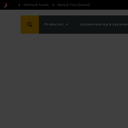
Heftruck huren
Rental Tool (Detail)
Producten
Automatisering & systeme