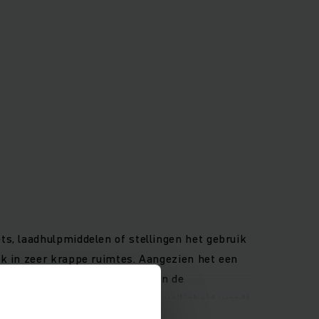
s, laadhulpmiddelen of stellingen het gebruik
ik in zeer krappe ruimtes. Aangezien het een
geregelde hydraulische motor en de
wogen. Nog een bijdrage aan de veiligheid wordt
 met rechtopstaande dissel mogelijk maakt.