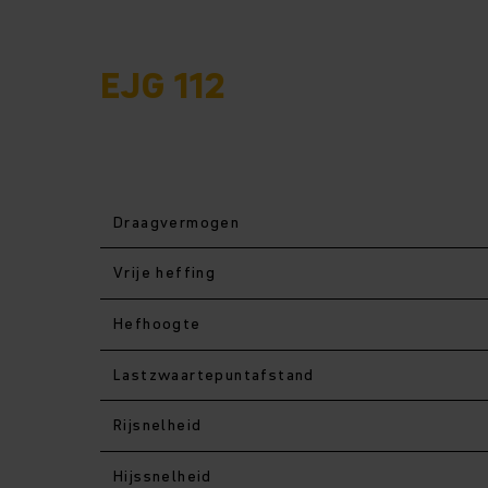
MELOOP ELEKTRISCHE STAPELAARS
EJG 112
Draagvermogen
Vrije heffing
Hefhoogte
Lastzwaartepuntafstand
Rijsnelheid
Hijssnelheid