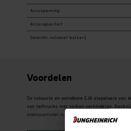
Accuspanning
Accucapaciteit
Gewicht inclusief batterij
Voordelen
De robuuste en wendbare EJG stapelaars van de 
van heftrucks met vorken verhinderen. Dankzij
meeloopmodel is, zijn frequente bestuurderwiss
proportionele hydraulica zorgen ervoor dat de 
geleverd door de lange, onderaan bevestigde di