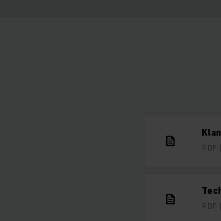
Klan
PDF
Tec
PDF