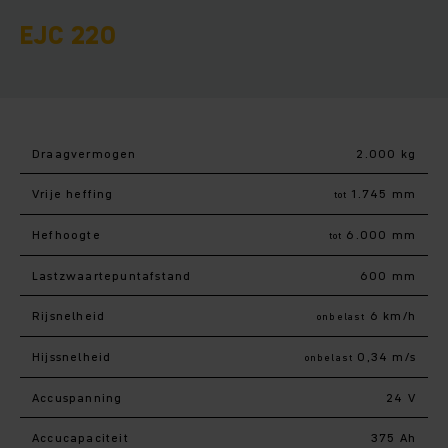
EJC 220
Draagvermogen
2.000 kg
Vrije heffing
1.745 mm
tot
Hefhoogte
6.000 mm
tot
Lastzwaartepuntafstand
600 mm
Rijsnelheid
6 km/h
onbelast
Hijssnelheid
0,34 m/s
onbelast
Accuspanning
24 V
Accucapaciteit
375 Ah