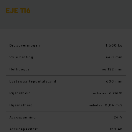
EJE 116
Draagvermogen
1.600 kg
Vrije heffing
0 mm
tot
Hefhoogte
122 mm
tot
Lastzwaartepuntafstand
600 mm
Rijsnelheid
6 km/h
onbelast
Hijssnelheid
0,04 m/s
onbelast
Accuspanning
24 V
Accucapaciteit
150 Ah