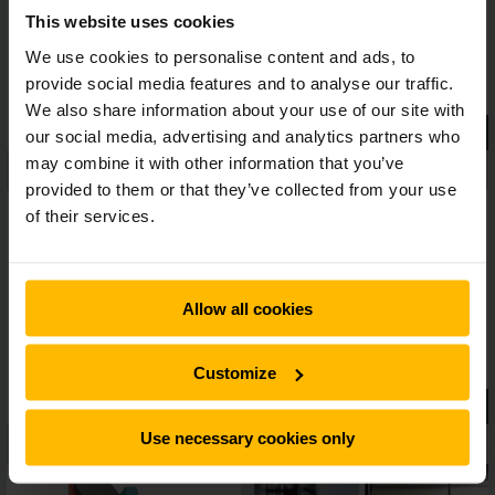
verlaging van de bedrijfskosten.Dat maakt deze nieuwe
This website uses cookies
generatie van de Jungheinrich klassieker tot de beste keuze
binnen zijn segment.
We use cookies to personalise content and ads, to
provide social media features and to analyse our traffic.
We also share information about your use of our site with
our social media, advertising and analytics partners who
may combine it with other information that you’ve
provided to them or that they’ve collected from your use
of their services.
Allow all cookies
Customize
Use necessary cookies only