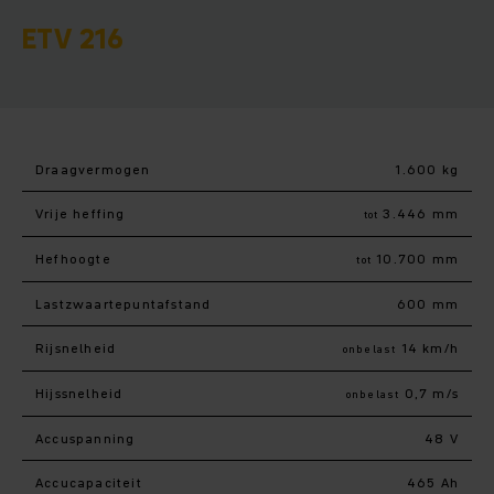
ETV 216
Draagvermogen
1.600 kg
Vrije heffing
3.446 mm
tot
Hefhoogte
10.700 mm
tot
Lastzwaartepuntafstand
600 mm
Rijsnelheid
14 km/h
onbelast
Hijssnelheid
0,7 m/s
onbelast
Accuspanning
48 V
Accucapaciteit
465 Ah