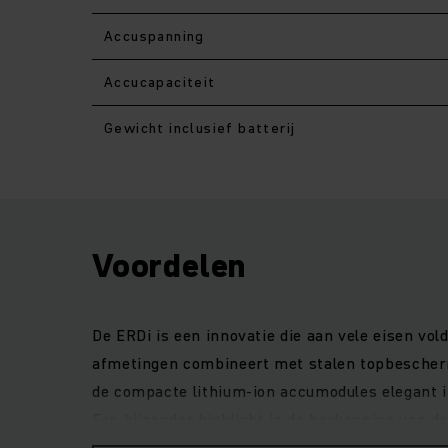
Accuspanning
Accucapaciteit
Gewicht inclusief batterij
Voordelen
De ERDi is een innovatie die aan vele eisen vol
afmetingen combineert met stalen topbescherm
de compacte lithium-ion accumodules elegant i
Een bijzonder highlight is de herkenning van d
rugvriendelijker is. In slecht verlichte laad