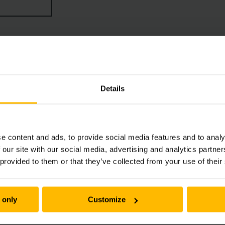
magazijn, neemt de ERDi met zijn ultracompacte afmetingen 
n twee pallets boven elkaar opnemen en dankzij de drievou
Details
e content and ads, to provide social media features and to analy
 our site with our social media, advertising and analytics partn
 provided to them or that they’ve collected from your use of their
 only
Customize