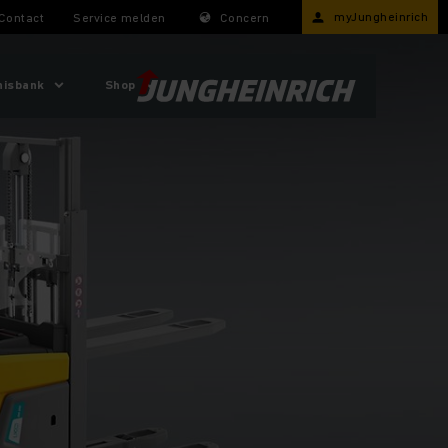
myJungheinrich
Contact
Service melden
Concern
nisbank
Shop