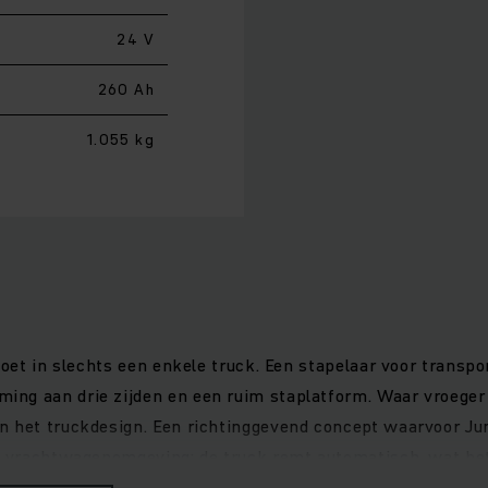
24 V
260 Ah
1.055 kg
doet in slechts een enkele truck. Een stapelaar voor transpo
ing aan drie zijden en een ruim staplatform. Waar vroeger
n het truckdesign. Een richtinggevend concept waarvoor Ju
e vrachtwagenomgeving: de truck remt automatisch, wat bet
ruimten van vrachtwagens gaat de werklamp automatisch aan 