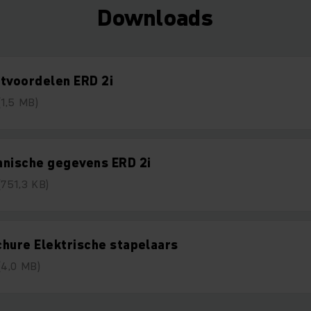
Downloads
tvoordelen ERD 2i
(1,5 MB)
hnische gegevens ERD 2i
(751,3 KB)
hure Elektrische stapelaars
(4,0 MB)