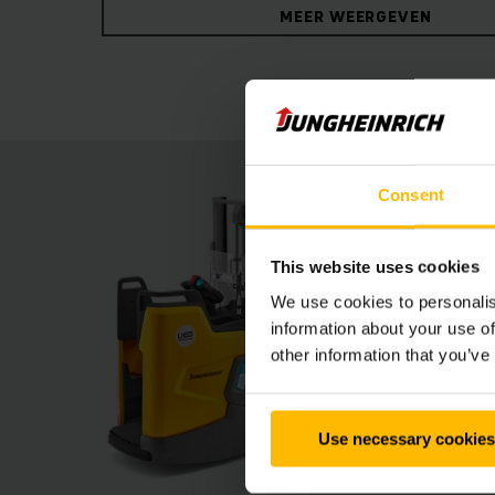
MEER WEERGEVEN
vergemakkelijkt. Als het druk is in het omslag
bestuurders toch veilig beschermd. De ERDi ka
bereiken ‒ beter kan niet.
Consent
This website uses cookies
We use cookies to personalis
information about your use of
other information that you’ve
Use necessary cookies