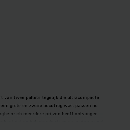
rt van twee pallets tegelijk die ultracompacte
 een grote en zware accutrog was, passen nu
ngheinrich meerdere prijzen heeft ontvangen.
ekent dat de belastende rit op de laadbrug veel
wat het opnemen van de pallets