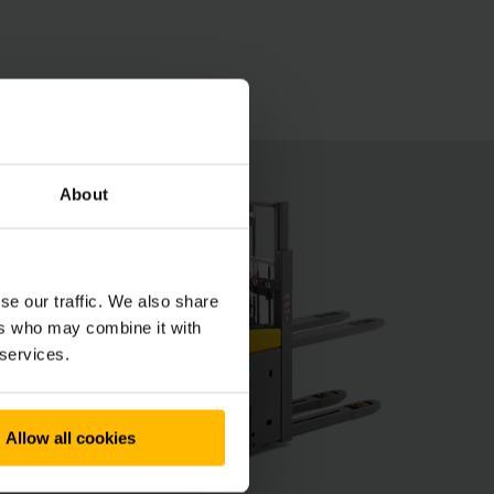
zeer weinig ruimte in en blijven de
dige hefmast stellinghoogtes tot 3.760 mm
About
se our traffic. We also share
ers who may combine it with
 services.
Allow all cookies