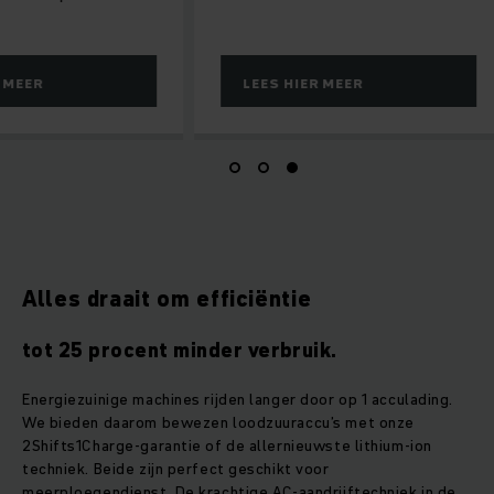
MEER
LEES HIER MEER
Alles draait om efficiëntie
tot 25 procent minder verbruik.
Energiezuinige machines rijden langer door op 1 acculading.
We bieden daarom bewezen loodzuuraccu’s met onze
2Shifts1Charge-garantie of de allernieuwste lithium-ion
techniek. Beide zijn perfect geschikt voor
meerploegendienst. De krachtige AC-aandrijftechniek in de