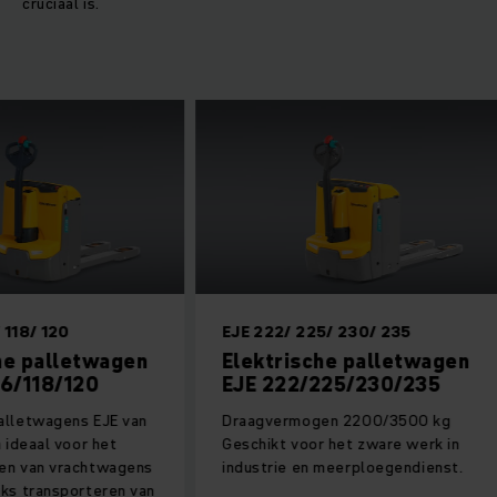
cruciaal is.
118/ 120
EJE 222/ 225/ 230/ 235
e palletwagen
Elektrische palletwagen
6/118/120
EJE 222/225/230/235
lletwagens EJE van
Draagvermogen 2200/3500 kg
ideaal voor het
Geschikt voor het zware werk in
n van vrachtwagens
industrie en meerploegendienst.
s transporteren van