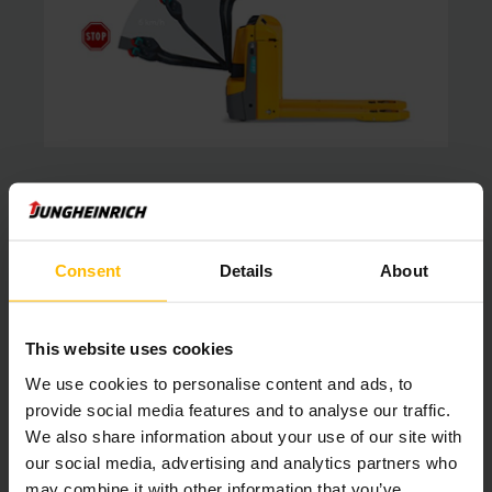
Alles draait om veiligheid
Gemaakt voor veiligheid van top tot teen
Consent
Details
About
Wij geven om de veiligheid van uw medewerkers. Bij het
gebruik van een palletwagen is de bescherming van de
This website uses cookies
voeten van cruciaal belang. De snelheid en wendbaarheid
moeten perfect op elkaar afgestemd zijn en de palletwagen
We use cookies to personalise content and ads, to
moet snel afremmen als dat noodzakelijk is. Dit wordt
provide social media features and to analyse our traffic.
verzekerd door de lange dissel met voetbescherming in vier
We also share information about your use of our site with
richtingen. De rijsnelheid wordt bepaald door de hoek van de
our social media, advertising and analytics partners who
dissel en de palletwagen wordt zelfs helemaal stilgezet
may combine it with other information that you’ve