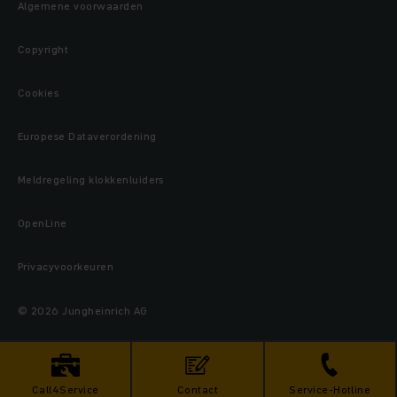
Algemene voorwaarden
Copyright
Cookies
Europese Dataverordening
Meldregeling klokkenluiders
OpenLine
Privacyvoorkeuren
© 2026 Jungheinrich AG
Call4Service
Contact
Service-Hotline