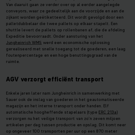
Van daaruit gaan ze verder over op al eerder aangelegde
conveyors, waar ze gedeeltelijk aan de voorzijde en aan de
zijkant worden geëtiketteerd. Dit wordt gevolgd door een
palletdubbelaar die twee pallets op elkaar stapelt. Een
shuttle levert de pallets op rollenbanen af, die de afdeling
Expeditie bevoorraadt. Onder aansturing van het
Jungheinrich WMS
werd een economische oplossing
gerealiseerd met snelle toegang tot de goederen, een laag
foutenpercentage en een hoge benuttingsgraad van de
ruimte.
AGV verzorgt efficiënt transport
Enkele jaren later nam Jungheinrich in samenwerking met
Sauer ook de inslag van goederen in het geautomatiseerde
magazijn en het interne transport onder handen. Elf
automatische hoogheffende stapelaars (type
ERC 213a
)
verzorgen nu het veilige transport van zo’n zeven miljoen
artikelen per dag tussen productie en opslag. Dit komt neer
op ongeveer 100 transporten per uur op een 870 meter