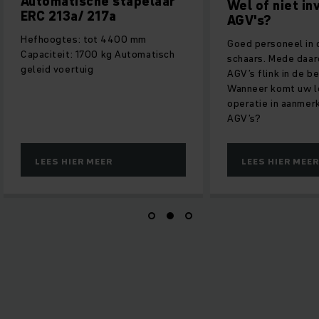
Automatische stapelaar
Wel of niet in
ERC 213a/ 217a
AGV's?
Hefhoogtes: tot 4400 mm
Goed personeel in d
Capaciteit: 1700 kg Automatisch
schaars. Mede daar
geleid voertuig
AGV’s flink in de be
Wanneer komt uw l
operatie in aanmer
AGV’s?
LEES HIER MEER
LEES HIER MEER