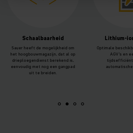
Schaalbaarheid
Lithium-i
Sauer heeft de mogelijkheid om
Optimale beschikb
het hoogbouwmagazijn, dat al op
AGV’s en e
drieploegendienst berekend is,
tijdsefficiënt
eenvoudig met nog een gangpad
automatische 
uit te breiden.