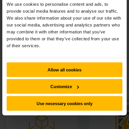
indrukwekkende verbetering van de logistieke prestaties bij
We use cookies to personalise content and ads, to
Sauer. Het voordeel van dit logistieke systeem ligt
provide social media features and to analyse our traffic.
hoofdzakelijk in de hoge omslag. Een extra pluspunt is dat
We also share information about your use of our site with
ook het onderhoud volledig door Jungheinrich zelf wordt
our social media, advertising and analytics partners who
verzorgd. Daarnaast wijst Sauer op de korte bouwperiode
may combine it with other information that you’ve
van het hoogbouwmagazijn, de goede prijs-
provided to them or that they’ve collected from your use
kwaliteitverhouding en de goede uptime van het hele
systeem. De dagelijkse operatie verloopt efficiënt en
of their services.
foutloos, en dankzij de schaalbaarheid is Sauer klaar voor
toekomstige groei.
Allow all cookies
Sauer in één oogopslag
Customize
Use necessary cookies only