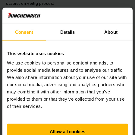
stabiel en veilig proces.
Matthias Maurin, Hoofd Productsegment Trekkers bij
Jungheinrich AG: “De INDUSTRY TRAIN aanhanger van
Neumaier past perfect bij ons en onze filosofie. Wij willen
Consent
Details
About
onze klanten de best mogelijke oplossing bieden. Met
Neumaier hebben we een samenwerkingspartner die dat met
de INDUSTRY TRAIN doet.”
This website uses cookies
We use cookies to personalise content and ads, to
Bernd Neumaier, Managing Director Neumaier Industry GmbH
provide social media features and to analyse our traffic.
& Co. KG: “We zijn erg blij met de samenwerking met
Jungheinrich. Het voldoen aan de behoeften van onze klant
We also share information about your use of our site with
staat centraal in alles wat onze onderneming doet. Onze
our social media, advertising and analytics partners who
interne ontwikkelings- en constructieafdelingen en onze
may combine it with other information that you’ve
eigen plaatwerkproductie stellen ons in staat om individuele
provided to them or that they’ve collected from your use
oplossingen te produceren. Met Jungheinrich hebben we nu
of their services.
een partner die net zo denkt als wij en die klanten op maat
gemaakte oplossingen biedt - ook op het gebied van
trekkers en aanhangers.”
Allow all cookies