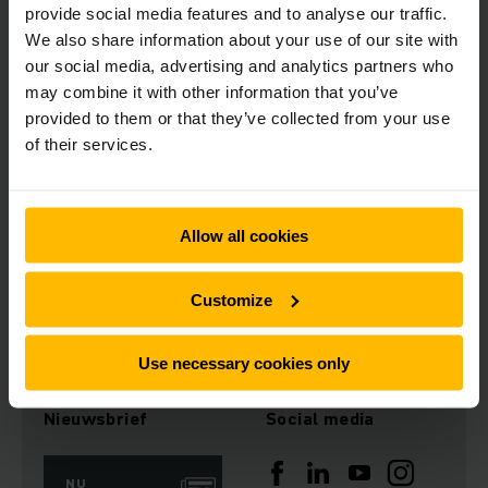
provide social media features and to analyse our traffic.
We also share information about your use of our site with
Udo Panenka is momenteel President Industrial Automation
our social media, advertising and analytics partners who
bij het Canadese ATS Corporation. Hij bekleedt deze functie
may combine it with other information that you’ve
sinds mei 2019. Van 2008 tot 2018 vervulde hij verschillende
managementfuncties binnen het Amerikaanse Danaher Group,
provided to them or that they’ve collected from your use
eerst bij Kollmorgen en daarna als President van Esko.
of their services.
Panenka is geboren in het Duitse Aalen in 1969, heeft een
universitaire graad in Bedrijfskunde (BA), is getrouwd en
heeft twee kinderen.
Allow all cookies
Download afbeelding
Customize
Use necessary cookies only
Nieuwsbrief
Social media
NU