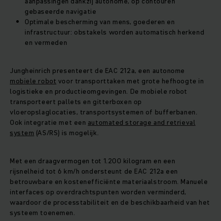
aanpassingen dankzij autonome, op contouren
gebaseerde navigatie
Optimale bescherming van mens, goederen en
infrastructuur: obstakels worden automatisch herkend
en vermeden
Jungheinrich presenteert de EAC 212a, een autonome
mobiele robot
voor transporttaken met grote hefhoogte in
logistieke en productieomgevingen. De mobiele robot
transporteert pallets en gitterboxen op
vloeropslaglocaties, transportsystemen of bufferbanen.
Ook integratie met een
automated storage and retrieval
system
(AS/RS) is mogelijk.
Met een draagvermogen tot 1.200 kilogram en een
rijsnelheid tot 6 km/h ondersteunt de EAC 212a een
betrouwbare en kostenefficiënte materiaalstroom. Manuele
interfaces op overdrachtspunten worden verminderd,
waardoor de processtabiliteit en de beschikbaarheid van het
systeem toenemen.