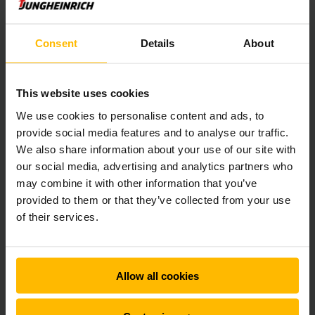
van LiDAR‑sensoren maakt de mobiele robot een kaart van
de bestaande omgeving en navigeert het vervolgens
zelfstandig. Kunstmatige markeringen of bouwkundige
Consent
Details
About
aanpassingen aan de bestaande magazijnlay‑out zijn niet
nodig. Dit verkort de doorlooptijd van projecten, verlaagt
investeringskosten en maakt het eenvoudig om
This website uses cookies
lay‑outwijzigingen door te voeren.
We use cookies to personalise content and ads, to
provide social media features and to analyse our traffic.
Dankzij VDA 5050‑compatibiliteit kan de mobiele robot
bovendien probleemloos worden geïntegreerd in
We also share information about your use of our site with
bovenliggende besturings- en hostsystemen.
our social media, advertising and analytics partners who
Verkeersgebieden en proceslogica kunnen op elk moment
may combine it with other information that you’ve
flexibel worden aangepast aan veranderende eisen.
provided to them or that they’ve collected from your use
of their services.
Veilige materiaalstroom in dynamische
omgevingen
Allow all cookies
De EAC 212a is ontworpen voor gemengde inzet naast
medewerkers en manueel bediende trucks. Een 360°
veiligheidssensorsysteem bewaakt continu de omgeving van