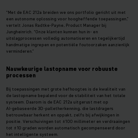
“Met de EAC 212a breiden we ons portfolio gericht uit met
een autonome oplossing voor hoogheffende toepassingen,”
vertelt Jonas Radtke‑Payne, Product Manager bij
Jungheinrich. “Onze klanten kunnen hun in‑ en
uitslagprocessen volledig automatiseren en tegelijkertijd
handmatige ingrepen en potentiële foutoorzaken aanzienlijk
verminderen.”
Nauwkeurige lastopname voor robuuste
processen
Bij toepassingen met grote hefhoogtes is de kwaliteit van
de lastopname bepalend voor de stabiliteit van het totale
systeem. Daarom is de EAC 212a uitgerust met op
AI‑gebaseerde 3D‑palletherkenning, die lastdragers
betrouwbaar herkent en oppakt, zelfs bij afwijkingen in
positie. Verschuivingen tot ±100 millimeter en verdraaiingen
tot ±10 graden worden automatisch gecompenseerd door
het intelligente systeem.