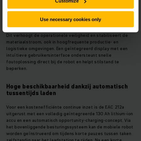
Customize
de mobiele robot. Onverwachte obstakels in de rijrichting
worden al vanaf een hoogte van 70 millimeter gedetecteerd
en autonoom vermeden.
Use necessary cookies only
Dit verhoogt de operationele veiligheid en stabiliseert de
materiaalstroom, ook in hoogfrequente productie‑ en
logistieke omgevingen. Een geïntegreerd display met een
intuïtieve gebruikersinterface ondersteunt snelle
foutoplossing direct bij de robot en helpt stilstand te
beperken.
Hoge beschikbaarheid dankzij automatisch
tussentijds laden
Voor een kostenefficiënte continue inzet is de EAC 212a
uitgerust met een volledig geïntegreerde 130 Ah lithium‑ion
accu en een automatisch opportunity‑charging‑concept. Via
het bovenliggende besturingssysteem kan de mobiele robot
worden geïnstrueerd om tijdens korte pauzes tussen taken
zelfstandig naar het laadstation te rijden. Na een korte