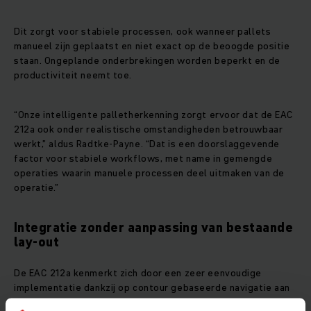
Dit zorgt voor stabiele processen, ook wanneer pallets
manueel zijn geplaatst en niet exact op de beoogde positie
staan. Ongeplande onderbrekingen worden beperkt en de
productiviteit neemt toe.
“Onze intelligente palletherkenning zorgt ervoor dat de EAC
212a ook onder realistische omstandigheden betrouwbaar
werkt,” aldus Radtke‑Payne. “Dat is een doorslaggevende
factor voor stabiele workflows, met name in gemengde
operaties waarin manuele processen deel uitmaken van de
operatie.”
Integratie zonder aanpassing van bestaande
lay‑out
De EAC 212a kenmerkt zich door een zeer eenvoudige
implementatie dankzij op contour gebaseerde navigatie aan
de hand van natuurlijke omgevingskenmerken. Met behulp