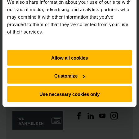
Sensoren voorkomen dat manuele en automatische trucks
We also share information about your use of our site with
elkaar blokkeren bij ESM Ertl, waardoor het logistieke
our social media, advertising and analytics partners who
systeem ook bij grote drukte efficiënt blijft functioneren.
may combine it with other information that you’ve
Buitelaar: “In het geval van ESM Ertl zorgen stroomgeleiders
provided to them or that they’ve collected from your use
ervoor dat de gerobotiseerde trucks onbeperkt inzetbaar
of their services.
zijn, 24 uur per dag. Daardoor is het logistieke centrum nu in
staat om met zeven smalle gangen trucks maar liefst 3.000
pallets per dag om te slaan.”
Allow all cookies
Download afbeelding
Customize
Use necessary cookies only
Nieuwsbrief
Social media
NU
AANMELDEN