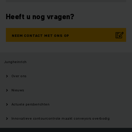
Heeft u nog vragen?
NEEM CONTACT MET ONS OP
Jungheinrich
Over ons
Nieuws
Actuele persberichten
Innovatieve contourcontrole maakt conveyors overbodig