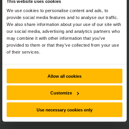
This website uses cookies
servicedesk@jungheinrich.com
We use cookies to personalise content and ads, to
provide social media features and to analyse our traffic.
We also share information about your use of our site with
our social media, advertising and analytics partners who
Nieuwsbrief
Social media
may combine it with other information that you’ve
provided to them or that they’ve collected from your use
of their services.
NU
AANMELDEN
Allow all cookies
Heeft u nog vragen?
Customize
NEEM CONTACT MET ONS OP
Use necessary cookies only