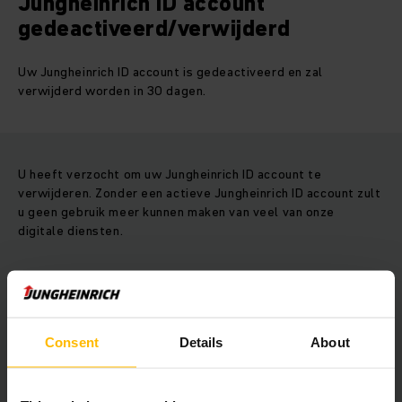
Jungheinrich ID account
gedeactiveerd/verwijderd
Uw Jungheinrich ID account is gedeactiveerd en zal
verwijderd worden in 30 dagen.
U heeft verzocht om uw Jungheinrich ID account te
verwijderen. Zonder een actieve Jungheinrich ID account zult
u geen gebruik meer kunnen maken van veel van onze
digitale diensten.
Heeft u het per ongeluk gewist? Indien u niet wilt dat uw
Jungheinrich ID account wordt verwijderd, heeft u de
mogelijkheid om deze binnen de komende 30 dagen te
herstellen.
Consent
Details
About
Stuur ons daarom een verzoek per e-mail naar it-