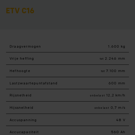
ETV C16
Draagvermogen
1.600 kg
Vrije heffing
2.246 mm
tot
Hefhoogte
7.100 mm
tot
Lastzwaartepuntafstand
600 mm
Rijsnelheid
12,2 km/h
onbelast
Hijssnelheid
0,7 m/s
onbelast
Accuspanning
48 V
Accucapaciteit
560 Ah