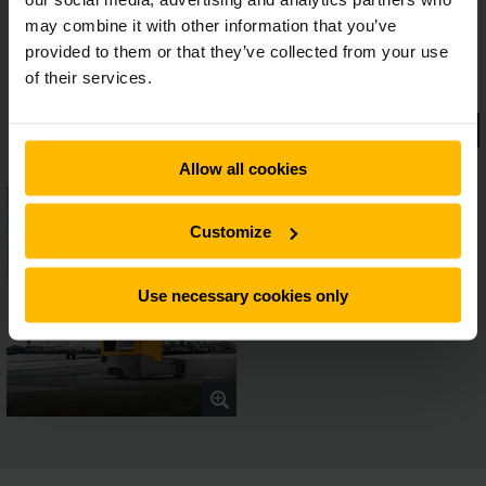
perfect op elkaar afgestemde motoren, besturingen en
may combine it with other information that you’ve
softwaresystemen.
provided to them or that they’ve collected from your use
of their services.
Allow all cookies
Customize
Use necessary cookies only