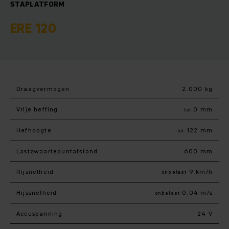
STAPLATFORM
ERE 120
Draagvermogen
2.000 kg
Vrije heffing
0 mm
tot
Hefhoogte
122 mm
tot
Lastzwaartepuntafstand
600 mm
Rijsnelheid
9 km/h
onbelast
Hijssnelheid
0,04 m/s
onbelast
Accuspanning
24 V