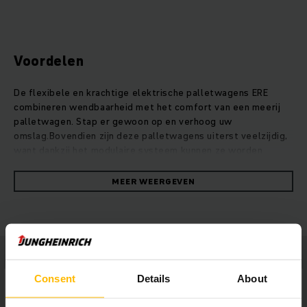
Voordelen
De flexibele en krachtige elektrische palletwagens ERE
combineren wendbaarheid met het comfort van een meerij
palletwagen. Stap er gewoon op en verhoog uw
omslag.Bovendien zijn deze palletwagens uiterst veelzijdig,
want dankzij het modulaire systeem kunnen ze worden
aangepast aan uw specifieke behoeften. Van het verhogen
van de efficiëntie en extra veiligheid tot de uitvoering voor
MEER WEERGEVEN
buitengebruik, kan de ERE op tal van manieren worden
aangepast om aan uw toepassingseisen te voldoen. Zo
bieden bijvoorbeeld vier verschillende platformvarianten
ergonomische oplossingen voor uw individuele eisen. Hun
hoge snelheid en acceleratie danken de ERE palletwagens
aan een krachtig aandrijfconcept voor een maximale omslag
Consent
Details
About
bij een energiebesparing tot 33%. Onze draaistroommotoren
zorgen daarbij voor hoge prestaties en een groot