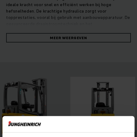
ideale kracht voor snel en efficiënt werken bij hoge
hefsnelheden. De krachtige hydraulica zorgt voor
topprestaties, vooral bij gebruik met aanbouwapparatuur. De
geavanceerde draaistroomtechniek en het
technologieconcept PureEnergy garanderen te allen tijde
een optimaal rendement. Zo bereikt u een maximale omslag
MEER WEERGEVEN
bij minimaal verbruik. Dankzij de uitgekiende ergonomie, het
intuïtieve bedieningsconcept en een optimaal zicht rondom
door de compacte hefmast kan het vermogen van uw EFG
maximaal worden benut bij elke toepassing. De truck scoort
ook op het gebied van energie-efficiëntie: met
onderhoudsvrije lithium-ion accu’s profiteert u door snel
tussentijds laden altijd van het volle vermogen van de
driewielheftruck.