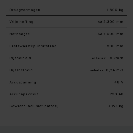
Draagvermogen
1.800 kg
Vrije heffing
2.300 mm
tot
Hefhoogte
7.000 mm
tot
Lastzwaartepuntafstand
500 mm
Rijsnelheid
16 km/h
onbelast
Hijssnelheid
0,74 m/s
onbelast
Accuspanning
48 V
Accucapaciteit
750 Ah
Gewicht inclusief batterij
3.191 kg