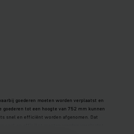
waarbij goederen moeten worden verplaatst en
mee goederen tot een hoogte van 752 mm kunnen
ts snel en efficiënt worden afgenomen. Dat
en snel en efficiënt moeten worden verplaatst,
 topprioriteit bij de palletwagen EJE C20. De