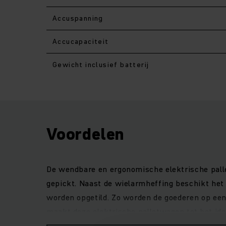
Accuspanning
Accucapaciteit
Gewicht inclusief batterij
Voordelen
De wendbare en ergonomische elektrische pall
gepickt. Naast de wielarmheffing beschikt he
worden opgetild. Zo worden de goederen op een
maakt deze elektrische palletwagen tot het ide
biedt de EJE C20 een hoge snelheid en krachtige