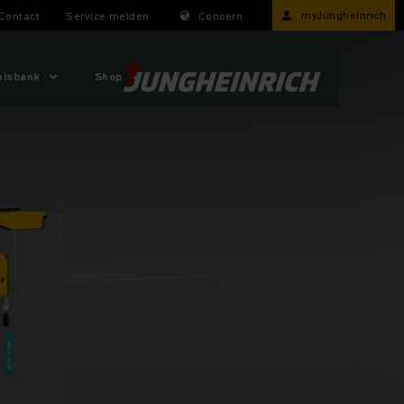
myJungheinrich
Contact
Service melden
Concern
nisbank
Shop