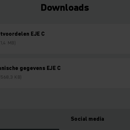
Downloads
tvoordelen EJE C
(1,4 MB)
hnische gegevens EJE C
(568,3 KB)
Social media