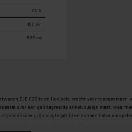
24 V
150 Ah
523 kg
etwagen EJE C20 is de flexibele kracht voor toepassingen 
t toestel over een geïntegreerde enkelvoudige mast, waar
 ergonomische grijphoogte getild en kunnen halve europalle
ale hulpmiddel voor de detailhandel. Vooral wanneer goeder
 acceleratie bij lagere bedrijfskosten. Ook veiligheid is een