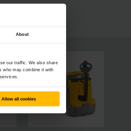
ndigheden zorgt de kruipgangknop voor veilig
About
se our traffic. We also share
ers who may combine it with
 services.
Allow all cookies