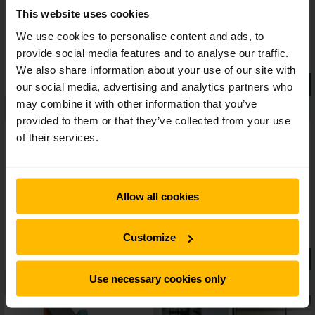
verlaging van de bedrijfskosten.Dat maakt deze nieuwe
This website uses cookies
generatie van de Jungheinrich klassieker tot de beste keuze
binnen zijn segment.
We use cookies to personalise content and ads, to
provide social media features and to analyse our traffic.
We also share information about your use of our site with
our social media, advertising and analytics partners who
may combine it with other information that you’ve
provided to them or that they’ve collected from your use
of their services.
Allow all cookies
Customize
Use necessary cookies only