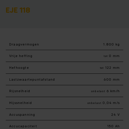
EJE 118
Draagvermogen
1.800 kg
Vrije heffing
0 mm
tot
Hefhoogte
122 mm
tot
Lastzwaartepuntafstand
600 mm
Rijsnelheid
6 km/h
onbelast
Hijssnelheid
0,04 m/s
onbelast
Accuspanning
24 V
Accucapaciteit
150 Ah