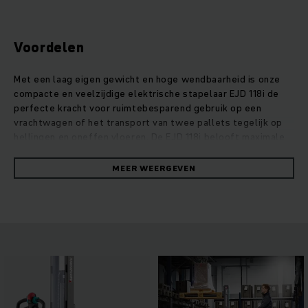
Voordelen
Met een laag eigen gewicht en hoge wendbaarheid is onze
compacte en veelzijdige elektrische stapelaar EJD 118i de
perfecte kracht voor ruimtebesparend gebruik op een
vrachtwagen of het transport van twee pallets tegelijk op
hellingen en oneffen vloeren. De EJD 118i belooft maximale
efficiëntie dankzij zijn toekomstbestendige lithium-ion accu
met geïntegreerde laadtechnologie voor een maximale
MEER WEERGEVEN
flexibiliteit. De koppeling ProTracLink zorgt voor een stabiel
rijgedrag, terwijl de standaard proportionele hydraulica
gecontroleerd heffen en dalen garandeert. Door de smalle
monomast van de stapelaar is het zicht rondom altijd
optimaal, bijvoorbeeld tijdens werkzaamheden in een filiaal
waar klanten aanwezig zijn. Reflectoren voor een betere
zichtbaarheid en een lange dissel met voldoende ruimte
tussen truck en bestuurder bieden een hoge mate van
veiligheid bij elke toepassing.