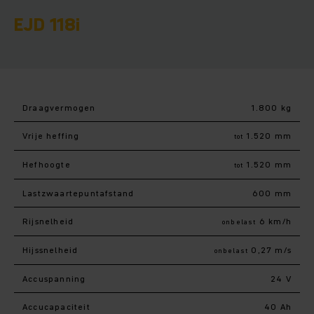
EJD 118i
Draagvermogen
1.800 kg
Vrije heffing
1.520 mm
tot
Hefhoogte
1.520 mm
tot
Lastzwaartepuntafstand
600 mm
Rijsnelheid
6 km/h
onbelast
Hijssnelheid
0,27 m/s
onbelast
Accuspanning
24 V
Accucapaciteit
40 Ah