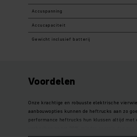
Accuspanning
Accucapaciteit
Gewicht inclusief batterij
Voordelen
Onze krachtige en robuuste elektrische vierwie
aanbouwopties kunnen de heftrucks aan zo goed
performance heftrucks hun klussen altijd met 
verbruiken ze tot 20% minder energie dan een 
bedieningselementen, die zich individueel aan 