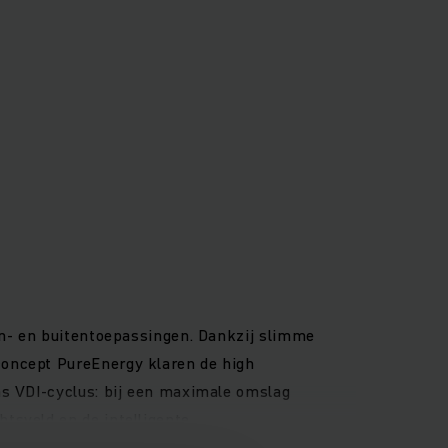
en- en buitentoepassingen. Dankzij slimme
concept PureEnergy klaren de high
ns VDI-cyclus: bij een maximale omslag
tsveld en de intelligente
et bij iedere rit mogelijk de volle performance