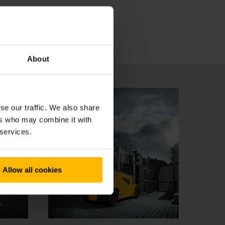
onder extreme omstandigheden. De ergonomisch
About
se our traffic. We also share
ers who may combine it with
 services.
Allow all cookies