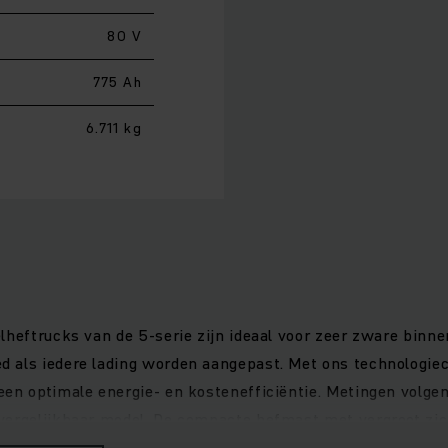
80 V
775 Ah
6.711 kg
lheftrucks van de 5-serie zijn ideaal voor zeer zware binn
 als iedere lading worden aangepast. Met ons technologie
een optimale energie- en kostenefficiëntie. Metingen volge
vergelijkbaar model. De compacte hefmast met vergroot zich
ieder bestuurders- en toepassingsprofiel aanpassen, maken h