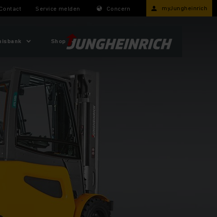
myJungheinrich
Contact
Service melden
Concern
nisbank
Shop