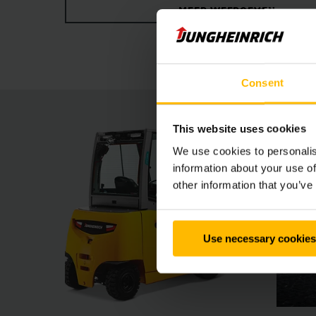
MEER WEERGEVEN
te benutten. Diverse assistentiesystemen en o
geperfectioneerde EFG’s van de 5-serie zijn w
Consent
This website uses cookies
We use cookies to personalis
information about your use of
other information that you’ve
Use necessary cookies