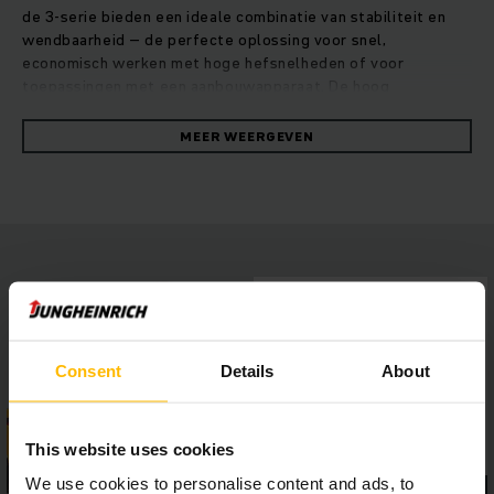
de 3-serie bieden een ideale combinatie van stabiliteit en
wendbaarheid – de perfecte oplossing voor snel,
economisch werken met hoge hefsnelheden of voor
toepassingen met een aanbouwapparaat. De hoog
opgehangen pendelas zorgt voor een optimale
gewichtsverdeling, wat zorgt voor maximale stabiliteit en
MEER WEERGEVEN
rijveiligheid, zelfs op oneffen vloeren. Naast de krachtige
hydraulica garanderen onderhoudsvrije lithium-ion accu's met
snel tussentijds laden altijd het volledige vermogen van uw
truck bij constant hoge prestaties. De compacte hefmast
biedt de bestuurder een uitstekend zicht op de last, terwijl
de smalle stuurkolom voor meer beenruimte zorgt. Het
kleurendisplay met hoge resolutie maakt ontspannen werken
mogelijk.
Consent
Details
About
This website uses cookies
We use cookies to personalise content and ads, to