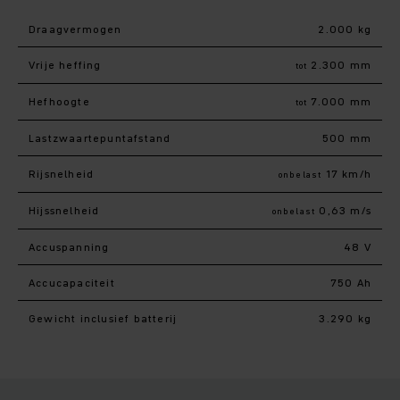
Draagvermogen
2.000 kg
Vrije heffing
2.300 mm
tot
Hefhoogte
7.000 mm
tot
Lastzwaartepuntafstand
500 mm
Rijsnelheid
17 km/h
onbelast
Hijssnelheid
0,63 m/s
onbelast
Accuspanning
48 V
Accucapaciteit
750 Ah
Gewicht inclusief batterij
3.290 kg