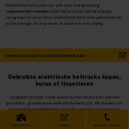
Elektrische heftrucks zijn ook zeer energiezuinig:
regeneratief remmen
voert 30 procent van de energie
terug naar de accu. Onze elektrische heftrucks gebruiken de
extra energie om nog meer te doen met één lading.
VRAAG EEN GRATIS ADVIESGESPREK AAN!
Gebruikte elektrische heftrucks kopen,
huren of financieren
Jungheinrich helpt u niet alleen bij het selecteren van een
geschikte, gloednieuwe elektrische heftruck. Wij bieden ook
uitgebreide mogelijkheden voor de aankoop van gebruikte
heftrucks, financiering of huur van Jungheinrich elektrische
heftrucks.
Call4Service
Contact
Service-Hotline