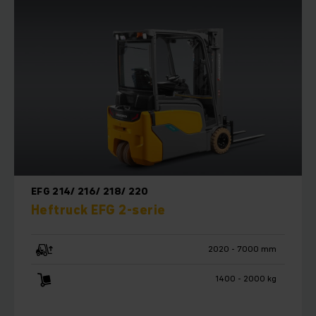
minimaal verbruik. U hebt de keuze tussen onze innovatieve
lithium-ion technologie of beproefde loodzuur accu's.
Dankzij het kleine en compacte ontwerp kunnen onze
heftrucks gemakkelijk door zelfs de smalste gangpaden
navigeren. De trucks voelen zich het beste thuis op vlakke
binnenvloeren, maar kunnen ook met gemak
buitentoepassingen aan. Als bijkomend voordeel is de mast
van de elektrische heftrucks ideaal voor zowel stellingen
als stapelen en kan hefhoogtes bereiken van 2300 tot 7500
millimeter. De capaciteit van de trucks is maximaal vijf ton.
EFG 214/ 216/ 218/ 220
Verder staat ergonomie altijd centraal: dankzij de
Heftruck EFG 2-serie
panoramische masten hebben u en uw medewerkers een
duidelijk zicht rondom – zowel binnen als buiten. Dit zorgt
niet alleen voor snel, eenvoudig en nauwkeurig
2020 - 7000 mm
manoeuvreren, maar ook voor meer veiligheid. Tegelijkertijd
kan de elektrische heftruck worden aangepast aan de
1400 - 2000 kg
fysieke behoeften van de chauffeurs. Dankzij de individuele
verstel- en bedieningsmogelijkheden en de ruime cabine is er