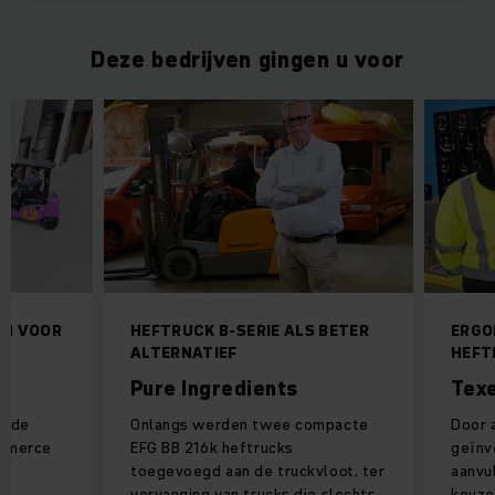
Deze bedrijven gingen u voor
CH VOOR
HEFTRUCK B-SERIE ALS BETER
ERGO
ALTERNATIEF
HEFT
Pure Ingredients
Texe
t de
Onlangs werden twee compacte
Door 
ommerce
EFG BB 216k heftrucks
geïnv
le
toegevoegd aan de truckvloot, ter
aanvu
vervanging van trucks die slechts
keuze 