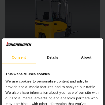
EFG BB 216k
Heftruck EFG BB-serie
Consent
Details
About
3000 - 6500 mm
This website uses cookies
1600 kg
We use cookies to personalise content and ads, to
provide social media features and to analyse our traffic.
We also share information about your use of our site with
€
19.950,00
Vanaf
our social media, advertising and analytics partners who
may combine it with other information that you’ve