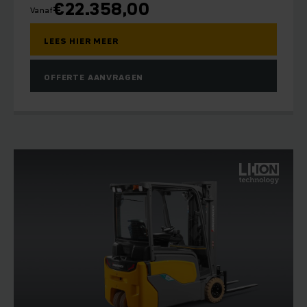
altijd een ergonomisch ontworpen werkplek beschikbaar.
€
22.358,00
Vanaf
LEES HIER MEER
OFFERTE AANVRAGEN