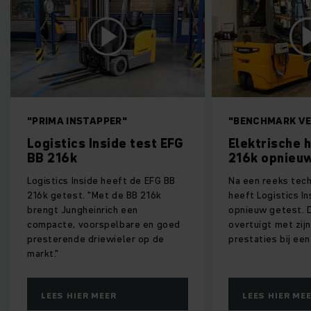
TAPPER"
"BENCHMARK VERSCHERPT"
Inside test EFG
Elektrische heftruck EFG
216k opnieuw getest
ide heeft de EFG BB
Na een reeks technische updates
"Met de BB 216k
heeft Logistics Inside de EFG 216k
inrich een
opnieuw getest. De truck
orspelbare en goed
overtuigt met zijn rijgedrag en
riewieler op de
prestaties bij een laag verbruik.
 MEER
LEES HIER MEER